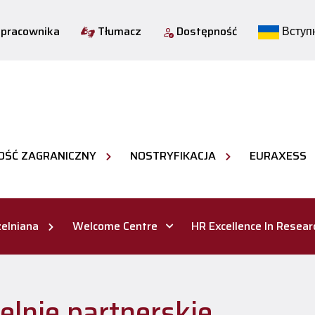
 pracownika
Tłumacz
Dostępność
Вступн
OŚĆ ZAGRANICZNY
NOSTRYFIKACJA
EURAXESS
elniana
Welcome Centre
HR Excellence In Resear
elnie partnerskie