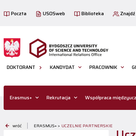
Poczta
USOSweb
Biblioteka
Znajdź
DOKTORANT
KANDYDAT
PRACOWNIK
G
Erasmus+
Rekrutacja
Współpraca międzyucz
wróć
ERASMUS+ >
UCZELNIE PARTNERSKIE
Ucz