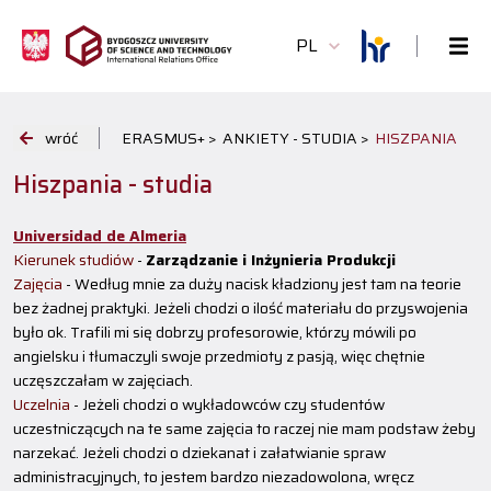
PL
wróć
ERASMUS+ >
ANKIETY - STUDIA >
HISZPANIA
Hiszpania - studia
Universidad de Almeria
Kierunek studiów
-
Zarządzanie i Inżynieria Produkcji
Zajęcia
- Według mnie za duży nacisk kładziony jest tam na teorie
bez żadnej praktyki. Jeżeli chodzi o ilość materiału do przyswojenia
było ok. Trafili mi się dobrzy profesorowie, którzy mówili po
angielsku i tłumaczyli swoje przedmioty z pasją, więc chętnie
uczęszczałam w zajęciach.
Uczelnia
- Jeżeli chodzi o wykładowców czy studentów
uczestniczących na te same zajęcia to raczej nie mam podstaw żeby
narzekać. Jeżeli chodzi o dziekanat i załatwianie spraw
administracyjnych, to jestem bardzo niezadowolona, wręcz