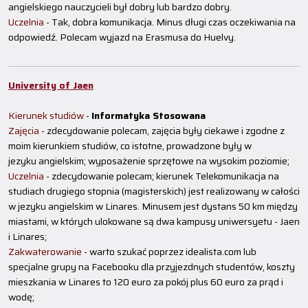
angielskiego nauczycieli był dobry lub bardzo dobry.
Uczelnia
- Tak, dobra komunikacja. Minus długi czas oczekiwania na
odpowiedź. Polecam wyjazd na Erasmusa do Huelvy.
University of Jaen
Kierunek studiów
-
Informatyka Stosowana
Zajęcia
- zdecydowanie polecam, zajęcia były ciekawe i zgodne z
moim kierunkiem studiów, co istotne, prowadzone były w
jezyku angielskim; wyposażenie sprzętowe na wysokim poziomie;
Uczelnia
- zdecydowanie polecam; kierunek Telekomunikacja na
studiach drugiego stopnia (magisterskich) jest realizowany w całości
w jezyku angielskim w Linares. Minusem jest dystans 50 km między
miastami, w których ulokowane są dwa kampusy uniwersyetu - Jaen
i Linares;
Zakwaterowanie
- warto szukać poprzez idealista.com lub
specjalne grupy na Facebooku dla przyjezdnych studentów, koszty
mieszkania w Linares to 120 euro za pokój plus 60 euro za prąd i
wodę;