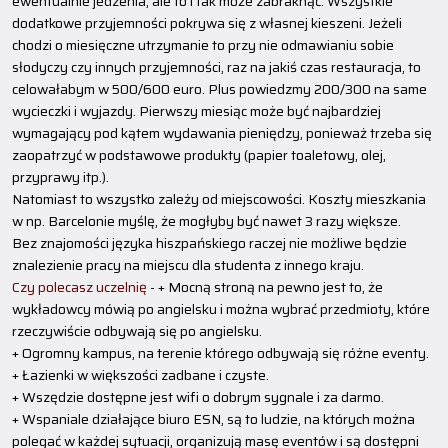
ewentualnie jedzenia, ale to i tak może zabraknąć. Wszystkie
dodatkowe przyjemności pokrywa się z własnej kieszeni. Jeżeli
chodzi o miesięczne utrzymanie to przy nie odmawianiu sobie
słodyczy czy innych przyjemności, raz na jakiś czas restauracja, to
celowałabym w 500/600 euro. Plus powiedzmy 200/300 na same
wycieczki i wyjazdy. Pierwszy miesiąc może być najbardziej
wymagający pod kątem wydawania pieniędzy, ponieważ trzeba się
zaopatrzyć w podstawowe produkty (papier toaletowy, olej,
przyprawy itp.).
Natomiast to wszystko zależy od miejscowości. Koszty mieszkania
w np. Barcelonie myślę, że mogłyby być nawet 3 razy większe.
Bez znajomości języka hiszpańskiego raczej nie możliwe będzie
znalezienie pracy na miejscu dla studenta z innego kraju.
Czy polecasz uczelnię
- + Mocną stroną na pewno jest to, że
wykładowcy mówią po angielsku i można wybrać przedmioty, które
rzeczywiście odbywają się po angielsku.
+ Ogromny kampus, na terenie którego odbywają się różne eventy.
+ Łazienki w większości zadbane i czyste.
+ Wszędzie dostępne jest wifi o dobrym sygnale i za darmo.
+ Wspaniale działające biuro ESN, są to ludzie, na których można
polegać w każdej sytuacji, organizują masę eventów i są dostępni