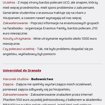
Uczelnia
- Z mojej strony bardzo polecam UCO, ale znajomi, którzy
mieli więcej przedmiotów, mieli sporo problemów z zaliczeniami.
Generalnie studentów z erasmusa traktuje się na równi z
Hiszpanami, a czasem nawet wymagają od nas więcej
Zakwaterowanie
- Poprzez informacje na erasmusowych grupach
na facebooku - organizacja Erasmus Family, bardzo polecam, 210
euro miesięcznie.
Koszty utrzymania
- Mnie utrzymanie wyniosło około 1000 euro
miesięcznie.
Czy polecasz uczelnię
- Tak, nie było problemu dogadać się po
angielsku, wykładowcy byli pomocni.
Universidad de Granada
Kierunek studiów
-
Budownictwo
Zajęcia
- Zajęcia nie spełniły wystarczająco moich oczekiwań,
ponieważ zajęcia odbywały się po hiszpańsku.
Zakwaterowanie
- Zakwaterowanie znalazłem przez internet.
Płaciłem 550 euro za pokój jednoosobowy z balkonem w akademiku
BRAVO! (wszystkie opłaty wliczone). Jeżeli ktoś woli większą