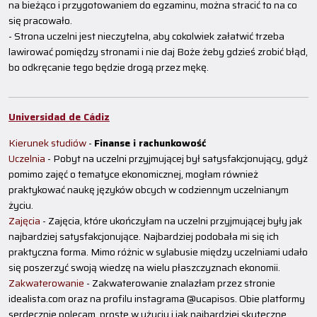
na bieżąco i przygotowaniem do egzaminu, można stracić to na co
się pracowało.
- Strona uczelni jest nieczytelna, aby cokolwiek załatwić trzeba
lawirować pomiędzy stronami i nie daj Boże żeby gdzieś zrobić błąd,
bo odkręcanie tego będzie drogą przez mękę.
Universidad de Cádiz
Kierunek studiów
-
Finanse i rachunkowość
Uczelnia
- Pobyt na uczelni przyjmującej był satysfakcjonujący, gdyż
pomimo zajęć o tematyce ekonomicznej, mogłam również
praktykować naukę języków obcych w codziennym uczelnianym
życiu.
Zajęcia
- Zajęcia, które ukończyłam na uczelni przyjmującej były jak
najbardziej satysfakcjonujące. Najbardziej podobała mi się ich
praktyczna forma. Mimo różnic w sylabusie między uczelniami udało
się poszerzyć swoją wiedzę na wielu płaszczyznach ekonomii.
Zakwaterowanie
- Zakwaterowanie znalazłam przez stronie
idealista.com oraz na profilu instagrama @ucapisos. Obie platformy
serdecznie polecam, proste w użyciu i jak najbardziej skuteczne.