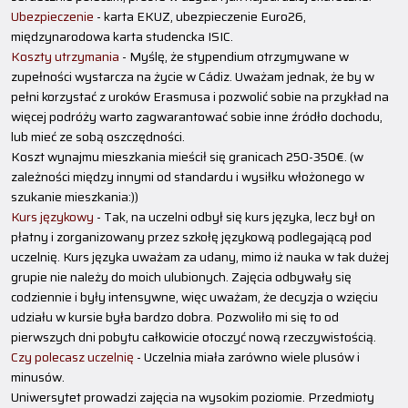
Ubezpieczenie
- karta EKUZ, ubezpieczenie Euro26,
międzynarodowa karta studencka ISIC.
Koszty utrzymania
- Myślę, że stypendium otrzymywane w
zupełności wystarcza na życie w Cádiz. Uważam jednak, że by w
pełni korzystać z uroków Erasmusa i pozwolić sobie na przykład na
więcej podróży warto zagwarantować sobie inne źródło dochodu,
lub mieć ze sobą oszczędności.
Koszt wynajmu mieszkania mieścił się granicach 250-350€. (w
zależności między innymi od standardu i wysiłku włożonego w
szukanie mieszkania:))
Kurs językowy
- Tak, na uczelni odbył się kurs języka, lecz był on
płatny i zorganizowany przez szkołę językową podlegającą pod
uczelnię. Kurs języka uważam za udany, mimo iż nauka w tak dużej
grupie nie należy do moich ulubionych. Zajęcia odbywały się
codziennie i były intensywne, więc uważam, że decyzja o wzięciu
udziału w kursie była bardzo dobra. Pozwoliło mi się to od
pierwszych dni pobytu całkowicie otoczyć nową rzeczywistością.
Czy polecasz uczelnię
- Uczelnia miała zarówno wiele plusów i
minusów.
Uniwersytet prowadzi zajęcia na wysokim poziomie. Przedmioty