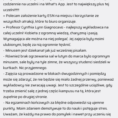
codziennie na uczelni i na What's App. Jest to największy plus tej
uczelni!!!!!!
+ Polecam założenie karty ESN na miejscu i korzystanie ze
wszystkich atrakcji, które to biuro organizuje.
+ Profesor Cynthia Lynn Giagnocavo - najlepszy wykładowca na
całej uczelni! Kobieta z ogromną wiedzą, charyzmą i pasją.
Wymagająca ale można na niej polegać. Jej zajęcia były moimi
ulubionymi, będę za nią ogromnie tęsknić.
- Minusem jest dziekanat jak już wcześniej pisałam.
- Również brak ogrzewania sal w lutym do marca było ogromnym
minusem, sale były na tyle zimne, że wszyscy studenci siedzieli w
kurtkach. Nic przyjemnego.
- Zajęcia są prowadzone w blokach dwugodzinnych i pomiędzy
może się zdarzyć, że nie będzie się miało żadnej przerwy, ponieważ
wykładowcy nie zwracają uwagi. Jest to szczególnie uciążliwe, gdy
trzeba zmienić salę z jednej części kampusu na tą, która jest
zupełnie po drugiej stronie.
- Na egzaminach końcowych za błędne odpowiedzi są ujemne
punkty. Moim zdaniem demotywuje to do nauki i potęguje stres.
Uważam, że każdy ma prawo do pomyłek i nawet przy uczeniu się