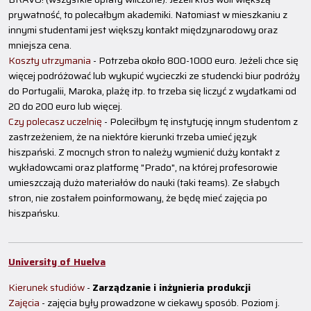
prywatność, to polecałbym akademiki. Natomiast w mieszkaniu z
innymi studentami jest większy kontakt międzynarodowy oraz
mniejsza cena.
Koszty utrzymania
- Potrzeba około 800-1000 euro. Jeżeli chce się
więcej podróżować lub wykupić wycieczki ze studencki biur podróży
do Portugalii, Maroka, plażę itp. to trzeba się liczyć z wydatkami od
20 do 200 euro lub więcej.
Czy polecasz uczelnię
- Poleciłbym tę instytucję innym studentom z
zastrzeżeniem, że na niektóre kierunki trzeba umieć język
hiszpański. Z mocnych stron to należy wymienić duży kontakt z
wykładowcami oraz platformę "Prado", na której profesorowie
umieszczają dużo materiałów do nauki (taki teams). Ze słabych
stron, nie zostałem poinformowany, że będę mieć zajęcia po
hiszpańsku.
University of Huelva
Kierunek studiów
-
Zarządzanie i inżynieria produkcji
Zajęcia
- zajęcia były prowadzone w ciekawy sposób. Poziom j.