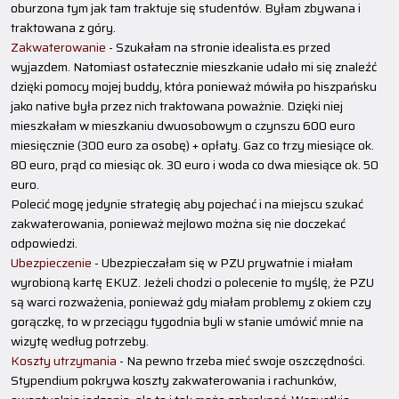
oburzona tym jak tam traktuje się studentów. Byłam zbywana i
traktowana z góry.
Zakwaterowanie
- Szukałam na stronie idealista.es przed
wyjazdem. Natomiast ostatecznie mieszkanie udało mi się znaleźć
dzięki pomocy mojej buddy, która ponieważ mówiła po hiszpańsku
jako native była przez nich traktowana poważnie. Dzięki niej
mieszkałam w mieszkaniu dwuosobowym o czynszu 600 euro
miesięcznie (300 euro za osobę) + opłaty. Gaz co trzy miesiące ok.
80 euro, prąd co miesiąc ok. 30 euro i woda co dwa miesiące ok. 50
euro.
Polecić mogę jedynie strategię aby pojechać i na miejscu szukać
zakwaterowania, ponieważ mejlowo można się nie doczekać
odpowiedzi.
Ubezpieczenie
- Ubezpieczałam się w PZU prywatnie i miałam
wyrobioną kartę EKUZ. Jeżeli chodzi o polecenie to myślę, że PZU
są warci rozważenia, ponieważ gdy miałam problemy z okiem czy
gorączkę, to w przeciągu tygodnia byli w stanie umówić mnie na
wizytę według potrzeby.
Koszty utrzymania
- Na pewno trzeba mieć swoje oszczędności.
Stypendium pokrywa koszty zakwaterowania i rachunków,