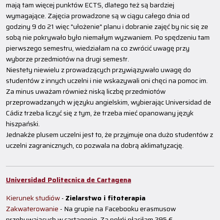
mają tam więcej punktów ECTS, dlatego też są bardziej
wymagające. Zajęcia prowadzone są w ciągu całego dnia od
godziny 9 do 21 więc "ułożenie" planu i dobranie zajęć by nic się ze
sobą nie pokrywało było niemałym wyzwaniem. Po spędzeniu tam
pierwszego semestru, wiedziałam na co zwrócić uwagę przy
wyborze przedmiotów na drugi semestr.
Niestety niewielu z prowadzących przywiązywało uwagę do
studentów z innych uczelni i nie wskazywali oni chęci na pomoc im.
Za minus uważam również niską liczbę przedmiotów
przeprowadzanych w języku angielskim, wybierając Universidad de
Cádiz trzeba liczyć się z tym, że trzeba mieć opanowany język
hiszpański.
Jednakże plusem uczelni jest to, że przyjmuje ona dużo studentów z
uczelni zagranicznych, co pozwala na dobrą aklimatyzację.
Universidad Politecnica de Cartagena
Kierunek studiów
-
Zielarstwo i fitoterapia
Zakwaterowanie
- Na grupie na Facebooku erasmusow
przebywających w cartagenie. Za pokój płaciłam 295 €.