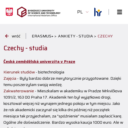
PL
wróć
ERASMUS+ >
ANKIETY - STUDIA >
CZECHY
Czechy - studia
Česká zemědělská univerzita v Praze
Kierunek studiów
- biotechnologia
Zajęcia
- Były bardzo dobrze merytorycznie przygotowane. Dzięki
temu poszerzyłam swoją wiedzę.
Zakwaterowanie
- Mieszkałam w akademiku w Pradze Mrkvičkova
1091/2, 163 00 Praha 17. Akademik ten był wyjątkowo drogi,
kosztował więcej niż wynajem jednego pokoju w tym miejscu. Jako
że rok akademicki zaczynał się kilka dni później niż początek
miesiąca tak przyjechałam, za "spóźnienie" musiałam zapłacić karę.
Ogólne złe doświadczenie. Bardzo wysoka kaucja 1000 euro. Ale w