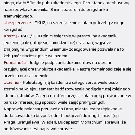
niego, około 50m do pubu akademickiego. Przystanek autobusowy
naprzeciwko akademika, 8 min spacerem do przystanku
tramwajowego.
Ubezpieczenie
- EKUZ, na szczęście nie miałam potrzeby z niego
korzystać
Koszty
- 1600/1800 pln miesięcznie wystarczy na akademik,
jedzenie (o ile gotuje się samodzielnie) oraz parę wyjść ze
znajomymi. Stypendium Erasmus+ zdecydowanie pozwala na to
żeby móc nacieszyć się wyjazdem.
Formalności
- Jedynie podpisanie dokumentów na uczelni
przyjmującej oraz w biurze akademika. Resztą formalności zajęła się
uczelnia oraz akademik.
Uczelnia
- Poleciłabym ją każdemu z całego serca, wiele osób
zostało na kolejny semestr bądź rozważają podjęcie tutaj kolejnego
stopnia studiów. Zajęcia na które uczęszczałam były prowadzone w
bardzo interesujący sposób, wiele zajęć praktycznych.
Naprawdę polecam przyjazd do Brna, miasto jest przepiękne, a
dodatkowo dużo bezpośrednich połączeń do innych miast (np.
Praga, Bratysława, Wiedeń, Budapeszt, Monachium) sprawia, że
podróżowanie jest naprawdę proste.