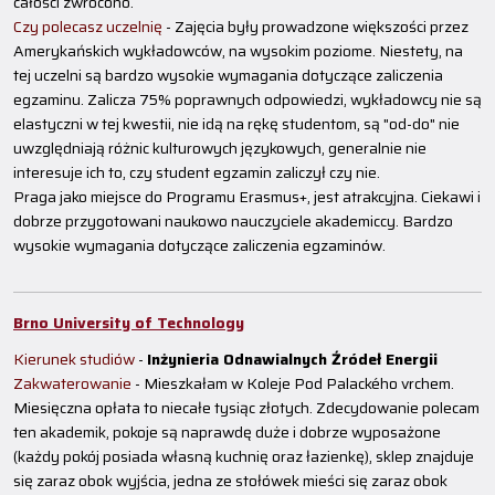
całości zwrócono.
Czy polecasz uczelnię
- Zajęcia były prowadzone większości przez
Amerykańskich wykładowców, na wysokim poziome. Niestety, na
tej uczelni są bardzo wysokie wymagania dotyczące zaliczenia
egzaminu. Zalicza 75% poprawnych odpowiedzi, wykładowcy nie są
elastyczni w tej kwestii, nie idą na rękę studentom, są "od-do" nie
uwzględniają różnic kulturowych językowych, generalnie nie
interesuje ich to, czy student egzamin zaliczył czy nie.
Praga jako miejsce do Programu Erasmus+, jest atrakcyjna. Ciekawi i
dobrze przygotowani naukowo nauczyciele akademiccy. Bardzo
wysokie wymagania dotyczące zaliczenia egzaminów.
Brno University of Technology
Kierunek studiów
-
Inżynieria Odnawialnych Źródeł Energii
Zakwaterowanie
- Mieszkałam w Koleje Pod Palackého vrchem.
Miesięczna opłata to niecałe tysiąc złotych. Zdecydowanie polecam
ten akademik, pokoje są naprawdę duże i dobrze wyposażone
(każdy pokój posiada własną kuchnię oraz łazienkę), sklep znajduje
się zaraz obok wyjścia, jedna ze stołówek mieści się zaraz obok