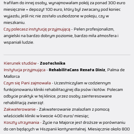
trafiłam do innej osoby, wynajmowałam pokój za ponad 300 euro
miesięcznie + depozyt 100 euro, który był zwracany pod koniec
wyjazdu, jeśli nic nie zostało uszkodzone w pokoju, czy w
mieszkaniu.
Czy polecasz instytucję przyjmującą
- Pełen profesjonalizm,
angielski na bardzo dobrym poziomie, bardzo miła atmosfera i
wspaniali ludzie.
Kierunek studiów
-
Zootechnika
Instytucja przyjmująca
-
RehabilitaCans Renata Diniz
, Palma de
Mallorca
Czym się Pani zajmowała
- Uczestniczyłam w codziennym
funkcjonowaniu kliniki rehabilitacyjnej dla psów i kotów. Polecam
odbycie praktyk w tej klinice, przez osoby zainteresowane
rehabilitacją zwierząt.
Zakwaterowanie
- Zakwaterowanie znalazłam z pomocą
właścicielki kliniki w kwocie 400 euro/ miesiąc;
Koszty utrzymania -
Życie na Majorce jest droższe w porównaniu
do cen będących w Hiszpanii kontynentalnej. Miesięcznie około 800