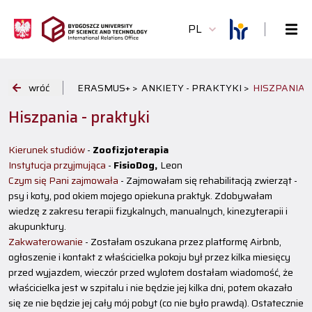
PL
wróć
ERASMUS+ >
ANKIETY - PRAKTYKI >
HISZPANIA
Hiszpania - praktyki
Kierunek studiów
-
Zoofizjoterapia
Instytucja przyjmująca
-
FisioDog,
Leon
Czym się Pani zajmowała
- Zajmowałam się rehabilitacją zwierząt -
psy i koty, pod okiem mojego opiekuna praktyk. Zdobywałam
wiedzę z zakresu terapii fizykalnych, manualnych, kinezyterapii i
akupunktury.
Zakwaterowanie
- Zostałam oszukana przez platformę Airbnb,
ogłoszenie i kontakt z właścicielka pokoju był przez kilka miesięcy
przed wyjazdem, wieczór przed wylotem dostałam wiadomość, że
właścicielka jest w szpitalu i nie będzie jej kilka dni, potem okazało
się ze nie będzie jej cały mój pobyt (co nie było prawdą). Ostatecznie