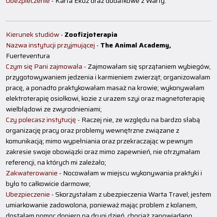
Ubezpieczenie
- Karta Ekuz oraz dodatkowe z Warty.
Kierunek studiów
-
Zoofizjoterapia
Nazwa instytucji przyjmującej
-
The Animal Academy,
Fuerteventura
Czym się Pani zajmowała
- Zajmowałam się sprzątaniem wybiegów,
przygotowywaniem jedzenia i karmieniem zwierząt; organizowałam
pracę, a ponadto praktykowałam masaż na krowie; wykonywałam
elektroterapię osiołkowi, kozie z urazem szyi oraz magnetoterapię
wielbłądowi ze zwyrodnieniami;
Czy polecasz instytucję
- Raczej nie, ze względu na bardzo słabą
organizację pracy oraz problemy wewnętrzne związane z
komunikacją; mimo wypełniania oraz przekraczając w pewnym
zakresie swoje obowiązki oraz mimo zapewnień, nie otrzymałam
referencji, na których mi zależało;
Zakwaterowanie
- Nocowałam w miejscu wykonywania praktyki i
było to całkowicie darmowe;
Ubezpieczenie
- Skorzystałam z ubezpieczenia Warta Travel; jestem
umiarkowanie zadowolona, ponieważ mając problem z kolanem,
dostałam pomoc dopiero na drugi dzień, chociaż zapowiadano