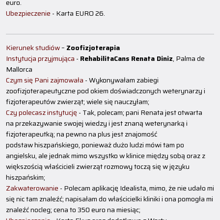
euro.
Ubezpieczenie
- Karta EURO 26.
Kierunek studiów
–
Zoofizjoterapia
Instytucja przyjmująca
-
RehabilitaCans Renata Diniz
, Palma de
Mallorca
Czym się Pani zajmowała
- Wykonywałam zabiegi
zoofizjoterapeutyczne pod okiem doświadczonych weterynarzy i
fizjoterapeutów zwierząt; wiele się nauczyłam;
Czy polecasz instytucję
- Tak, polecam; pani Renata jest otwarta
na przekazywanie swojej wiedzy i jest znaną weterynarką i
fizjoterapeutką; na pewno na plus jest znajomość
podstaw hiszpańskiego, ponieważ dużo ludzi mówi tam po
angielsku, ale jednak mimo wszystko w klinice między sobą oraz z
większością właścicieli zwierząt rozmowy toczą się w języku
hiszpańskim;
Zakwaterowanie
- Polecam aplikację Idealista, mimo, że nie udało mi
się nic tam znaleźć; napisałam do właścicielki kliniki i ona pomogła mi
znaleźć nocleg; cena to 350 euro na miesiąc;