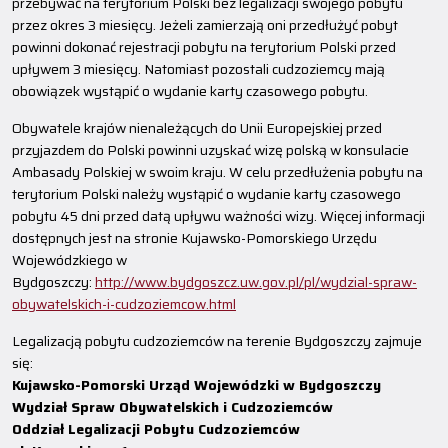
przebywać na terytorium Polski bez legalizacji swojego pobytu
przez okres 3 miesięcy. Jeżeli zamierzają oni przedłużyć pobyt
powinni dokonać rejestracji pobytu na terytorium Polski przed
upływem 3 miesięcy. Natomiast pozostali cudzoziemcy mają
obowiązek wystąpić o wydanie karty czasowego pobytu.
Obywatele krajów nienależących do Unii Europejskiej przed
przyjazdem do Polski powinni uzyskać wizę polską w konsulacie
Ambasady Polskiej w swoim kraju. W celu przedłużenia pobytu na
terytorium Polski należy wystąpić o wydanie karty czasowego
pobytu 45 dni przed datą upływu ważności wizy. Więcej informacji
dostępnych jest na stronie Kujawsko-Pomorskiego Urzędu
Wojewódzkiego w
Bydgoszczy:
http://www.bydgoszcz.uw.gov.pl/pl/wydzial-spraw-
obywatelskich-i-cudzoziemcow.html
Legalizacją pobytu cudzoziemców na terenie Bydgoszczy zajmuje
się:
Kujawsko-Pomorski Urząd Wojewódzki w Bydgoszczy
Wydział Spraw Obywatelskich i Cudzoziemców
Oddział Legalizacji Pobytu Cudzoziemców