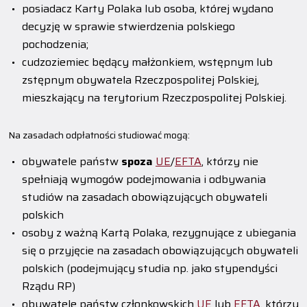
posiadacz Karty Polaka lub osoba, której wydano
decyzję w sprawie stwierdzenia polskiego
pochodzenia;
cudzoziemiec będący małżonkiem, wstępnym lub
zstępnym obywatela Rzeczpospolitej Polskiej,
mieszkający na terytorium Rzeczpospolitej Polskiej.
Na zasadach odpłatności studiować mogą:
obywatele państw
spoza
UE
/
EFTA
, którzy nie
spełniają wymogów podejmowania i odbywania
studiów na zasadach obowiązujących obywateli
polskich
osoby z ważną Kartą Polaka, rezygnujące z ubiegania
się o przyjęcie na zasadach obowiązujących obywateli
polskich (podejmujący studia np. jako stypendyści
Rządu RP)
obywatele państw członkowskich
UE
lub
EFTA
, którzy