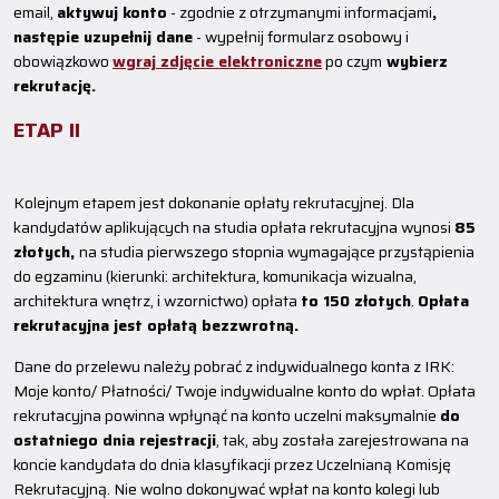
email,
aktywuj konto
- zgodnie z otrzymanymi informacjami
,
następie uzupełnij dane
- wypełnij formularz osobowy i
obowiązkowo
wgraj zdjęcie elektroniczne
po czym
wybierz
rekrutację.
ETAP II
Kolejnym etapem jest dokonanie opłaty rekrutacyjnej. Dla
kandydatów aplikujących na studia opłata rekrutacyjna wynosi
85
złotych,
na studia pierwszego stopnia wymagające przystąpienia
do egzaminu (kierunki: architektura, komunikacja wizualna,
architektura wnętrz, i wzornictwo) opłata
to 150 złotych
.
Opłata
rekrutacyjna jest opłatą bezzwrotną.
Dane do przelewu należy pobrać z indywidualnego konta z IRK:
Moje konto/ Płatności/ Twoje indywidualne konto do wpłat. Opłata
rekrutacyjna powinna wpłynąć na konto uczelni maksymalnie
do
ostatniego dnia rejestracji
, tak, aby została zarejestrowana na
koncie kandydata do dnia klasyfikacji przez Uczelnianą Komisję
Rekrutacyjną. Nie wolno dokonywać wpłat na konto kolegi lub