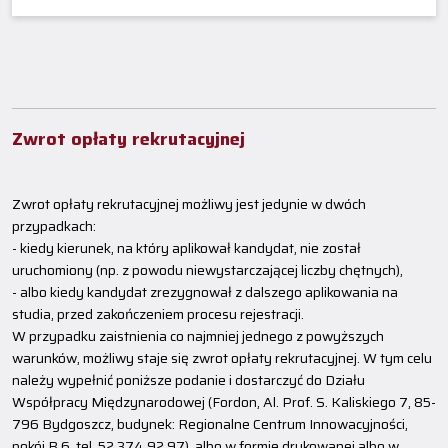
Zwrot opłaty rekrutacyjnej
Zwrot opłaty rekrutacyjnej możliwy jest jedynie w dwóch
przypadkach:
- kiedy kierunek, na który aplikował kandydat, nie został
uruchomiony (np. z powodu niewystarczającej liczby chętnych),
- albo kiedy kandydat zrezygnował z dalszego aplikowania na
studia, przed zakończeniem procesu rejestracji.
W przypadku zaistnienia co najmniej jednego z powyższych
warunków, możliwy staje się zwrot opłaty rekrutacyjnej. W tym celu
należy wypełnić poniższe podanie i dostarczyć do Działu
Współpracy Międzynarodowej (Fordon, Al. Prof. S. Kaliskiego 7, 85-
796 Bydgoszcz, budynek: Regionalne Centrum Innowacyjności,
pokój B 6, tel. 52 374 92 97), albo w formie drukowanej albo w