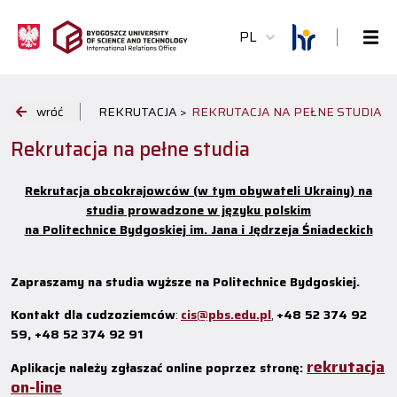
PL
wróć
REKRUTACJA >
REKRUTACJA NA PEŁNE STUDIA
Rekrutacja na pełne studia
Rekrutacja obcokrajowców (w tym obywateli Ukrainy) na
studia prowadzone w języku polskim
na Politechnice Bydgoskiej im. Jana i Jędrzeja Śniadeckich
Zapraszamy na studia wyższe na Politechnice Bydgoskiej.
Kontakt dla cudzoziemców
:
cis@pbs.edu.pl
,
+48
52 374 92
59,
+48 52 374 92 91
rekrutacja
Aplikacje należy zgłaszać online poprzez stronę:
on-line