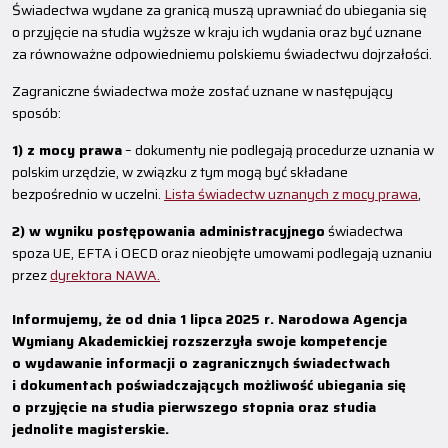
Świadectwa wydane za granicą muszą uprawniać do ubiegania się
o przyjęcie na studia wyższe w kraju ich wydania oraz być uznane
za równoważne odpowiedniemu polskiemu świadectwu dojrzałości.
Zagraniczne świadectwa może zostać uznane w następujący
sposób:
1) z mocy prawa
– dokumenty nie podlegają procedurze uznania w
polskim urzędzie, w związku z tym mogą być składane
bezpośrednio w uczelni.
Lista świadectw uznanych z mocy prawa
,
2) w wyniku postępowania administracyjnego
świadectwa
spoza UE, EFTA i OECD oraz nieobjęte umowami podlegają uznaniu
przez
dyrektora NAWA.
Informujemy, że od dnia 1 lipca 2025 r. Narodowa Agencja
Wymiany Akademickiej rozszerzyła swoje kompetencje
o wydawanie informacji o zagranicznych świadectwach
i dokumentach poświadczających możliwość ubiegania się
o przyjęcie na studia pierwszego stopnia oraz studia
jednolite magisterskie.