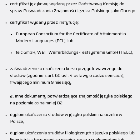
certyfikat językowy wydany przez Państwową Komisję do
spraw Poświadczania Znajomości Języka Polskiego jako Obcego
certyfikat wydany przez instytucję:
European Consortium for the Certificate of Attainment in
Modern Languages (ECL), lub
telc GmbH, WBT Weiterbildungs-Testsysteme GmbH (TELC),
zaświadczenie o ukończeniu kursu przygotowawczego do
studiów (zgodnie z art. 60 ust. 4 ustawy o cudzoziemcach),
trwającego minimum 9 miesięcy.
2.
Inne dokumenty potwierdzające znajomość języka polskiego
na poziomie co najmniej B2:
dyplom ukończenia studiów w języku polskim na uczelni w
Polsce,
dyplom ukończenia studiów filologicznych z języka polskiego lub
lingwistyki stosowanej za granicą, wraz z suplementem lub