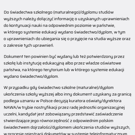
Do świadectwa szkolnego (maturalnego)/dyplomu studiów
wyższych należy dołączyć informację o uzyskanych uprawnieniach
do kontynuacji nauki na odpowiednim poziomie w państwie,
w którego systemie edukacji wydano świadectwo/dyplom, w tym
o uprawnieniach do ubiegania się o przyjęcie na studia wyższe oraz
o zakresie tych uprawnień.
Dokument ten powinien być wydany lub też potwierdzony przez
szkołę lub instytucję edukacyjną albo przez władze oświatowe
państwa, na którego terytorium lub w którego systemie edukacji
wydano świadectwo/dyplom.
W przypadku gdy świadectwo szkolne (maturalne)/dyplom
ukończenia szkoły wyższej albo inny dokument uzyskany za granicą
podlega uznaniu w Polsce decyzją kuratora oświaty/dyrektora
NAWA/w trybie nostryfikacji przez radę jednostki organizacyjnej
uczelni, kandydat jest zobowiązany przedstawić zaświadczenie
stwierdzające jego równorzędność z odpowiednim polskim
świadectwem dojrzałości/dyplomem ukończenia studiów wyższych,
w procesie rejestracji dokumetów w systemie teleinformatycznym.