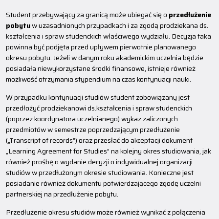
Student przebywający za granicą może ubiegać się o
przedłużenie
pobytu
w uzasadnionych przypadkach i za zgodą prodziekana ds.
kształcenia i spraw studenckich właściwego wydziału. Decyzja taka
powinna być podjęta przed upływem pierwotnie planowanego
okresu pobytu. Jeżeli w danym roku akademickim uczelnia będzie
posiadała niewykorzystane środki finansowe, istnieje również
możliwość otrzymania stypendium na czas kontynuacji nauki.
W przypadku kontynuacji studiów student zobowiązany jest
przedłożyć prodziekanowi ds.kształcenia i spraw studenckich
(poprzez koordynatora uczelnianego) wykaz zaliczonych
przedmiotów w semestrze poprzedzającym przedłużenie
(„Transcript of records”) oraz przesłać do akceptacji dokument
„Learning Agreement for Studies” na kolejny okres studiowania, jak
również prośbę o wydanie decyzji o indywidualnej organizacji
studiów w przedłużonym okresie studiowania. Konieczne jest
posiadanie również dokumentu potwierdzającego zgodę uczelni
partnerskiej na przedłużenie pobytu.
Przedłużenie okresu studiów może również wynikać z połączenia