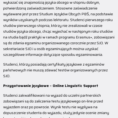
wykazać się znajomością języka obcego w stopniu dobrym,
potwierdzoną zaświadczeniem. Stosowne zaświadczenie
wydawane jest przez Studium Języków Obcych PBŚ, na podstawie
wyników uzyskanych podczas lektoratu. Studenci pierwszego roku
studiów pierwszego stopnia, którzy nie zrealizowali w czasie
studiów języka obcego, chcąc wyjechać w następnym roku studiów
na studia bądź praktyki w ramach programu Erasmus+, zobowiązani
są do zdania egzaminu organizowanego corocznie przez SJO. W
sekretariacie SJO i u osób egzaminujących można uzyskać
szczegółowe informacje dotyczące sposobu egzaminowania.
Studenci, którzy posiadają certyfikaty językowe z egzaminów
państwowych nie muszą zdawać testów organizowanych przez
SJO.
Przygotowanie językowe – Online Linguistic Support
Studenci zakwalifikowani na wyjazd do uczelni partnerskich
zobowiązani są do zaliczenia testu językowego on-line przed
wyjazdem oraz po powrocie. Wynik testu nie wypływa na
dopuszczenie studenta do wyjazdu, służy jedynie ocenie zmiany