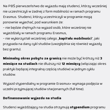
Na PBŚ pierwszeństwo do wyjazdu mają studenci, którzy wcześniej
nie uczestniczyli w żadnej z form mobilności w ramach programu
Erasmus. Studenci, którzy uczestniczyli w programie mogą
ponownie wyjechać, pod warunkiem że:
– nie będzie chętnych na wyjazd osób, które wcześniej nie
wyjeżdżały w ramach programu Erasmus,
– nie wykorzystali wcześniej całego „
kapitału mobilności
”, jaki
przypada na dany cykl studiów (uwzględnia się również wyjazdy
bez grantu).
Minimalny okres pobytu za granicą
nie może być krótszy niż
3
miesiące na studiach
nie dłuższy niż
12 miesięcy
(włączając okres
praktyki będącej integralną częścią studiów) w jednym cyklu
studiów.
Wyjazd stypendialny w programie Erasmus+ wymaga podjęcia w
uczelni przyjmującej studiów stacjonarnych (full time).
Dofinansowanie wyjazdu na studia
Studenci wyjeżdżający na studia otrzymują
stypendium
programu