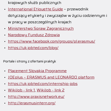
krajowych służb publicznych
International Etiquette Guide
– przewodnik
dotyczący etykiety i zwyczajów w życiu codziennym i
w pracy w poszczególnych krajach
Ministerstwo Spraw Zagranicznych
Narodowy Fundusz Zdrowia
https://www.facebook.com/groups/pl.erasmus/
https://uk.jobted.com/blog/
Portale i strony z ofertami praktyk
Placement Slovakia Programme
JOEplus – ERASMUS and LEONARDO platform
https://uk.jobted.com/internship-jobs
WikiJob - link 1
,
WikiJob - link 2
http://www.praxisnetwork.eu/
http://erasmusintern.org/