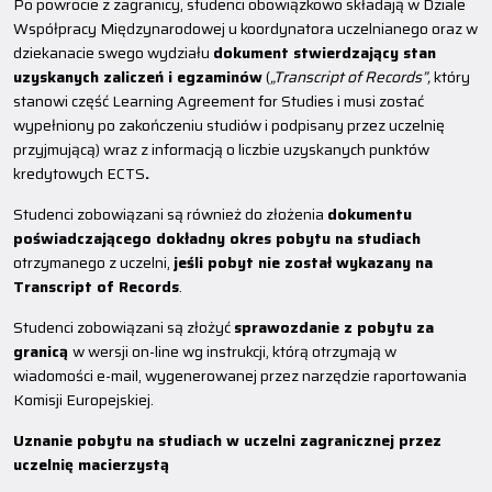
Po powrocie z zagranicy, studenci obowiązkowo składają w Dziale
Współpracy Międzynarodowej u koordynatora uczelnianego oraz w
dziekanacie swego wydziału
dokument stwierdzający stan
uzyskanych zaliczeń i egzaminów
(
„Transcript of Records”,
który
stanowi część Learning Agreement for Studies i musi zostać
wypełniony po zakończeniu studiów i podpisany przez uczelnię
przyjmującą) wraz z informacją o liczbie uzyskanych punktów
kredytowych ECTS
.
Studenci zobowiązani są również do złożenia
dokumentu
poświadczającego dokładny okres pobytu na studiach
otrzymanego z uczelni,
jeśli pobyt nie został wykazany na
Transcript of Records
.
Studenci zobowiązani są złożyć
sprawozdanie z pobytu za
granicą
w wersji on-line wg instrukcji, którą otrzymają w
wiadomości e-mail, wygenerowanej przez narzędzie raportowania
Komisji Europejskiej.
Uznanie pobytu na studiach w uczelni zagranicznej przez
uczelnię macierzystą