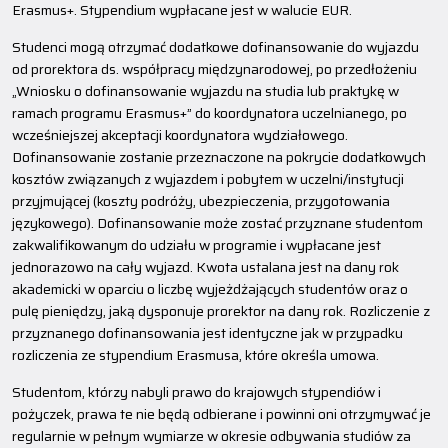
Erasmus+. Stypendium wypłacane jest w walucie EUR.
Studenci mogą otrzymać dodatkowe dofinansowanie do wyjazdu
od prorektora ds. współpracy międzynarodowej, po przedłożeniu
„Wniosku o dofinansowanie wyjazdu na studia lub praktykę w
ramach programu Erasmus+” do koordynatora uczelnianego, po
wcześniejszej akceptacji koordynatora wydziałowego.
Dofinansowanie zostanie przeznaczone na pokrycie dodatkowych
kosztów związanych z wyjazdem i pobytem w uczelni/instytucji
przyjmującej (koszty podróży, ubezpieczenia, przygotowania
językowego). Dofinansowanie może zostać przyznane studentom
zakwalifikowanym do udziału w programie i wypłacane jest
jednorazowo na cały wyjazd. Kwota ustalana jest na dany rok
akademicki w oparciu o liczbę wyjeżdżających studentów oraz o
pulę pieniędzy, jaką dysponuje prorektor na dany rok. Rozliczenie z
przyznanego dofinansowania jest identyczne jak w przypadku
rozliczenia ze stypendium Erasmusa, które określa umowa.
Studentom, którzy nabyli prawo do krajowych stypendiów i
pożyczek, prawa te nie będą odbierane i powinni oni otrzymywać je
regularnie w pełnym wymiarze w okresie odbywania studiów za