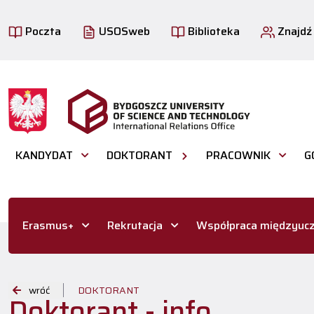
Poczta
USOSweb
Biblioteka
Znajdź
KANDYDAT
DOKTORANT
PRACOWNIK
G
Erasmus+
Rekrutacja
Współpraca międzyucz
wróć
DOKTORANT
Doktorant - info