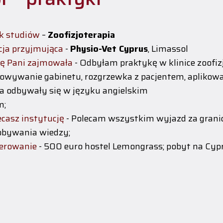
k studiów
–
Zoofizjoterapia
cja przyjmująca
-
Physio-Vet Cyprus
, Limassol
ę Pani zajmowała
- Odbyłam praktykę w klinice zoofi
owywanie gabinetu, rozgrzewka z pacjentem, aplikow
ia odbywały się w języku angielskim
m;
ecasz instytucję
- Polecam wszystkim wyjazd za granic
obywania wiedzy;
erowanie
- 500 euro hostel Lemongrass; pobyt na Cyprze