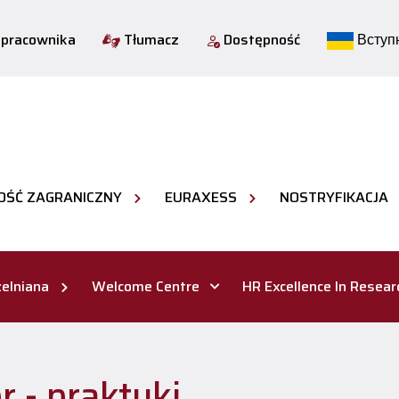
 pracownika
Tłumacz
Dostępność
Вступн
OŚĆ ZAGRANICZNY
EURAXESS
NOSTRYFIKACJA
elniana
Welcome Centre
HR Excellence In Resear
r - praktyki