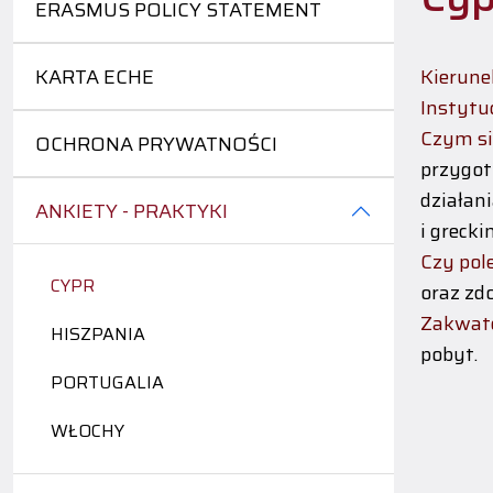
ERASMUS POLICY STATEMENT
KARTA ECHE
Kierune
Instytu
Czym si
OCHRONA PRYWATNOŚCI
przygot
działan
ANKIETY - PRAKTYKI
i grecki
Czy pol
CYPR
oraz zd
Zakwat
HISZPANIA
pobyt.
PORTUGALIA
WŁOCHY