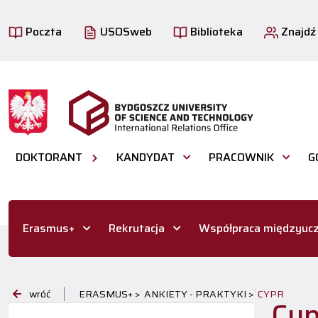
Poczta
USOSweb
Biblioteka
Znajdź
DOKTORANT
KANDYDAT
PRACOWNIK
G
Erasmus+
Rekrutacja
Współpraca międzyucz
wróć
ERASMUS+ >
ANKIETY - PRAKTYKI >
CYPR
Cyp