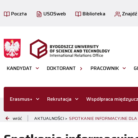
Poczta
USOSweb
Biblioteka
Znajdź
KANDYDAT
DOKTORANT
PRACOWNIK
G
Erasmus+
Rekrutacja
Współpraca międzyucz
wróć
AKTUALNOŚCI >
SPOTKANIE INFORMACYJNE DL